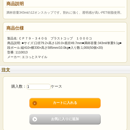
商品説明
満杯容量343mlの12オンスカップです。割れに強く、透明感が高いPET樹脂使用。
商品仕様
製品名: ＣＰ７９－３４０Ｇ プラストコップ １０００コ
商品説明: ■サイズ:口径79.2×高さ120.0×底径49.7mm■満杯容量:343ml/単重9.1g■
段ボール:縦410×横330×高さ585mm/10.0kg■入り数:1,000(50個×20)
型番: 1110013
メーカー: エコっとスマイル
注文
購入数：
ケース