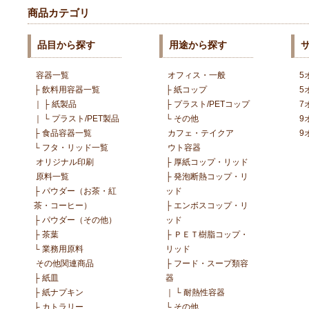
商品カテゴリ
品目から探す
用途から探す
容器一覧
オフィス・一般
5
├
飲料用容器一覧
├
紙コップ
5
｜
├
紙製品
├
プラスト/PETコップ
7
｜
└
プラスト/PET製品
└
その他
9
├
食品容器一覧
カフェ・テイクア
9
└
フタ・リッド一覧
ウト容器
オリジナル印刷
├
厚紙コップ・リッド
原料一覧
├
発泡断熱コップ・リ
├
パウダー（お茶・紅
ッド
茶・コーヒー）
├
エンボスコップ・リ
├
パウダー（その他）
ッド
├
茶葉
├
ＰＥＴ樹脂コップ・
└
業務用原料
リッド
その他関連商品
├
フード・スープ類容
├
紙皿
器
├
紙ナプキン
｜
└
耐熱性容器
├
カトラリー
└
その他