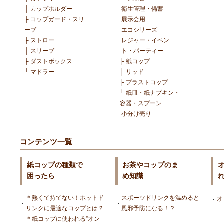
├
カップホルダー
衛生管理・備蓄
├
コップガード・スリ
展示会用
ーブ
エコシリーズ
├
ストロー
レジャー・イベン
├
スリーブ
ト・パーティー
├
ダストボックス
├
紙コップ
└
マドラー
├
リッド
├
プラストコップ
└
紙皿・紙ナプキン・
容器・スプーン
小分け売り
コンテンツ一覧
紙コップの種類で
お茶やコップのま
困ったら
め知識
＊熱くて持てない！ホットド
スポーツドリンクを温めると
オ
リンクに最適なコップとは？
風邪予防になる！？
＊紙コップに使われる”オン