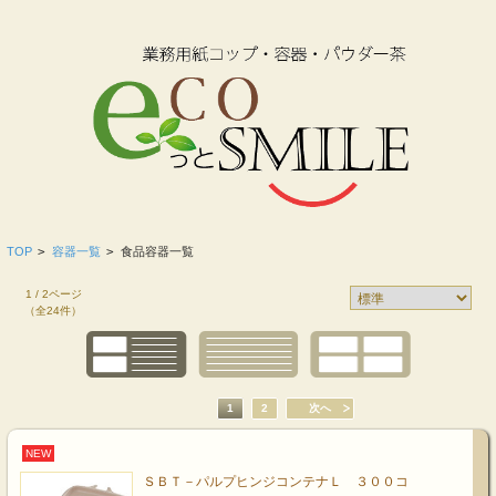
TOP
>
容器一覧
>
食品容器一覧
1 / 2ページ
（全24件）
1
2
次へ
NEW
ＳＢＴ－パルプヒンジコンテナＬ ３００コ