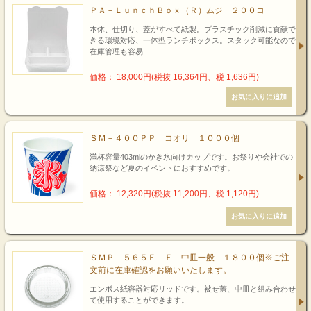
ＰＡ－ＬｕｎｃｈＢｏｘ（Ｒ）ムジ ２００コ
本体、仕切り、蓋がすべて紙製。プラスチック削減に貢献で
きる環境対応、一体型ランチボックス。スタック可能なので
在庫管理も容易
価格： 18,000円(税抜 16,364円、税 1,636円)
ＳＭ－４００ＰＰ コオリ １０００個
満杯容量403mlのかき氷向けカップです。お祭りや会社での
納涼祭など夏のイベントにおすすめです。
価格： 12,320円(税抜 11,200円、税 1,120円)
ＳＭＰ－５６５Ｅ－Ｆ 中皿一般 １８００個※ご注
文前に在庫確認をお願いいたします。
エンボス紙容器対応リッドです。被せ蓋、中皿と組み合わせ
て使用することができます。