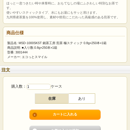
ほっと一息つきたい時や来客時に。おもてなしの場にふさわしい特別なお茶で
す。
使いやすいスティックタイプ、水にもお湯にもサッと溶けます。
九州県産茶葉を100%使用し、素材や焙煎にこだわった高級感のある煎茶です。
商品仕様
製品名: MSD-1000SKST 銘茶工房 煎茶 極スティック 0.8g×250本×1箱
商品説明: ■入り数:0.8g×250本×1箱
型番: 3001444
メーカー: エコっとスマイル
注文
購入数：
ケース
在庫
あり