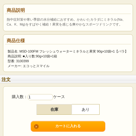
商品説明
熱中症対策や寒い季節の水分補給におすすめ。かわいたカラダにミネラル(Na、
Ca、K、Mg)をすばやく補給！果実を感じる爽やかなスポーツドリンクです。
商品仕様
製品名: MSD-100FM フレッシュウォーターミネラルと果実 90g×10袋×1【バラ】
商品説明: ■入り数:90g×10袋×1箱
型番: 3100399
メーカー: エコっとスマイル
注文
購入数：
ケース
在庫
あり