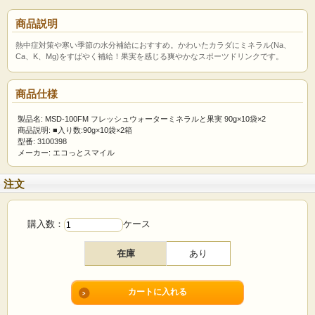
商品説明
熱中症対策や寒い季節の水分補給におすすめ。かわいたカラダにミネラル(Na、
Ca、K、Mg)をすばやく補給！果実を感じる爽やかなスポーツドリンクです。
商品仕様
製品名: MSD-100FM フレッシュウォーターミネラルと果実 90g×10袋×2
商品説明: ■入り数:90g×10袋×2箱
型番: 3100398
メーカー: エコっとスマイル
注文
購入数：
ケース
在庫
あり