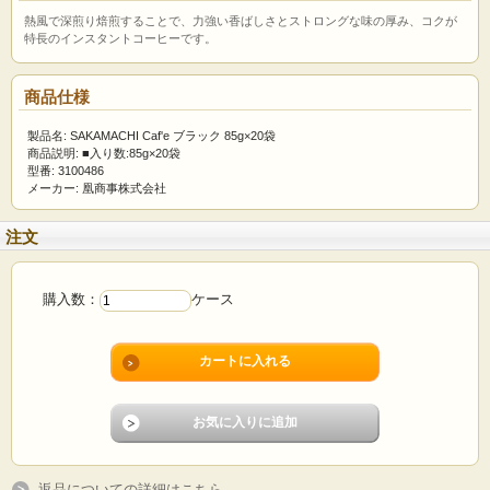
熱風で深煎り焙煎することで、力強い香ばしさとストロングな味の厚み、コクが
特長のインスタントコーヒーです。
商品仕様
製品名: SAKAMACHI Caf'e ブラック 85g×20袋
商品説明: ■入り数:85g×20袋
型番: 3100486
メーカー: 凰商事株式会社
注文
購入数：
ケース
返品についての詳細はこちら